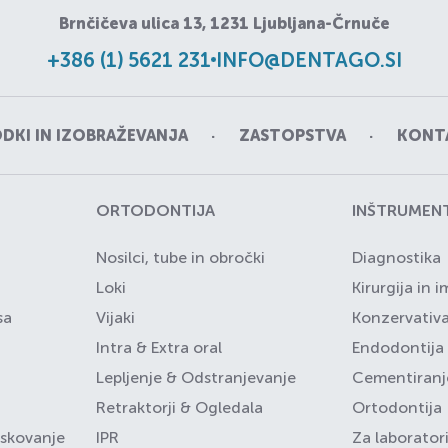
Brnčičeva ulica 13, 1231 Ljubljana-Črnuče
+386 (1) 5621 231
INFO@DENTAGO.SI
KI IN IZOBRAŽEVANJA
ZASTOPSTVA
KONT
ORTODONTIJA
INŠTRUMENT
i
Nosilci, tube in obročki
Diagnostika
Loki
Kirurgija in 
sa
Vijaki
Konzervativ
Intra & Extra oral
Endodontija
Lepljenje & Odstranjevanje
Cementiranje
Retraktorji & Ogledala
Ortodontija
iskovanje
IPR
Za laboratori