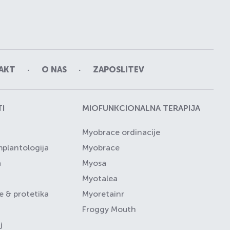
AKT
O NAS
ZAPOSLITEV
I
MIOFUNKCIONALNA TERAPIJA
Myobrace ordinacije
implantologija
Myobrace
a
Myosa
Myotalea
 & protetika
Myoretainr
Froggy Mouth
j