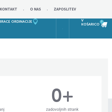
KONTAKT
O NAS
ZAPOSLITEV
V
RACE ORDINACIJE
0
KOŠARICO
0
+
anj
zadovoljnih strank