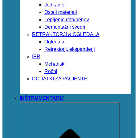
Jedkanje
Ostali materiali
Lepljenje retainerjev
Demontažni svedri
RETRAKTORJI & OGLEDALA
Ogledala
Retraktorji, ekspanderji
IPR
Mehanski
Ročni
DODATKI ZA PACIENTE
INŠTRUMENTARIJ