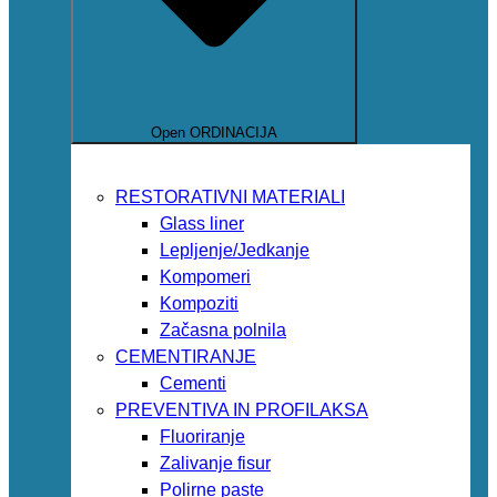
Open ORDINACIJA
RESTORATIVNI MATERIALI
Glass liner
Lepljenje/Jedkanje
Kompomeri
Kompoziti
Začasna polnila
CEMENTIRANJE
Cementi
PREVENTIVA IN PROFILAKSA
Fluoriranje
Zalivanje fisur
Polirne paste