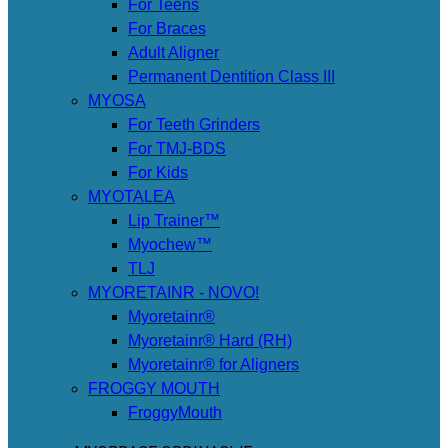
For Teens
For Braces
Adult Aligner
Permanent Dentition Class III
MYOSA
For Teeth Grinders
For TMJ-BDS
For Kids
MYOTALEA
Lip Trainer™
Myochew™
TLJ
MYORETAINR - NOVO!
Myoretainr®
Myoretainr® Hard (RH)
Myoretainr® for Aligners
FROGGY MOUTH
FroggyMouth