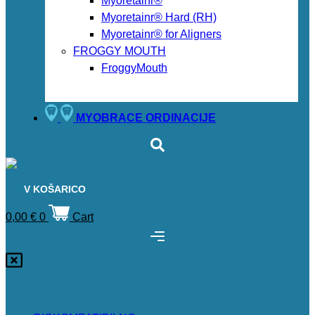
Myoretainr®
Myoretainr® Hard (RH)
Myoretainr® for Aligners
FROGGY MOUTH
FroggyMouth
MYOBRACE ORDINACIJE
V KOŠARICO
0,00
€
0
Cart