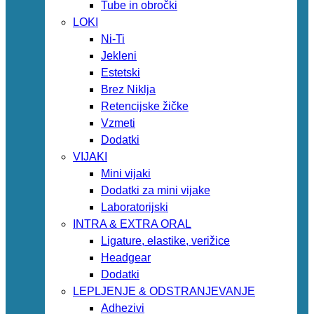
Tube in obročki
LOKI
Ni-Ti
Jekleni
Estetski
Brez Niklja
Retencijske žičke
Vzmeti
Dodatki
VIJAKI
Mini vijaki
Dodatki za mini vijake
Laboratorijski
INTRA & EXTRA ORAL
Ligature, elastike, verižice
Headgear
Dodatki
LEPLJENJE & ODSTRANJEVANJE
Adhezivi