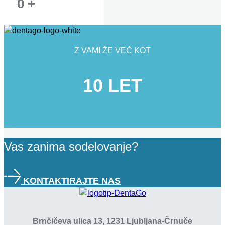
0
+
Z VAMI ŽE VEČ KOT
10 LET
Vas zanima sodelovanje?
KONTAKTIRAJTE NAS
Brnčičeva ulica 13, 1231 Ljubljana-Črnuče