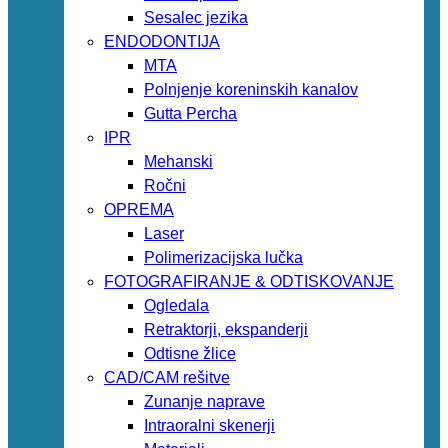
Sesalec jezika
ENDODONTIJA
MTA
Polnjenje koreninskih kanalov
Gutta Percha
IPR
Mehanski
Ročni
OPREMA
Laser
Polimerizacijska lučka
FOTOGRAFIRANJE & ODTISKOVANJE
Ogledala
Retraktorji, ekspanderji
Odtisne žlice
CAD/CAM rešitve
Zunanje naprave
Intraoralni skenerji