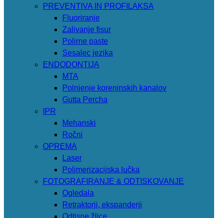
PREVENTIVA IN PROFILAKSA
Fluoriranje
Zalivanje fisur
Polirne paste
Sesalec jezika
ENDODONTIJA
MTA
Polnjenje koreninskih kanalov
Gutta Percha
IPR
Mehanski
Ročni
OPREMA
Laser
Polimerizacijska lučka
FOTOGRAFIRANJE & ODTISKOVANJE
Ogledala
Retraktorji, ekspanderji
Odtisne žlice