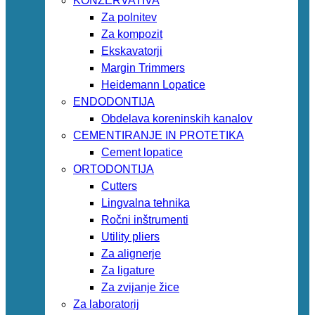
KONZERVATIVA
Za polnitev
Za kompozit
Ekskavatorji
Margin Trimmers
Heidemann Lopatice
ENDODONTIJA
Obdelava koreninskih kanalov
CEMENTIRANJE IN PROTETIKA
Cement lopatice
ORTODONTIJA
Cutters
Lingvalna tehnika
Ročni inštrumenti
Utility pliers
Za alignerje
Za ligature
Za zvijanje žice
Za laboratorij