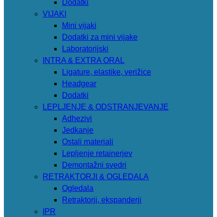
Dodatki
VIJAKI
Mini vijaki
Dodatki za mini vijake
Laboratorijski
INTRA & EXTRA ORAL
Ligature, elastike, verižice
Headgear
Dodatki
LEPLJENJE & ODSTRANJEVANJE
Adhezivi
Jedkanje
Ostali materiali
Lepljenje retainerjev
Demontažni svedri
RETRAKTORJI & OGLEDALA
Ogledala
Retraktorji, ekspanderji
IPR