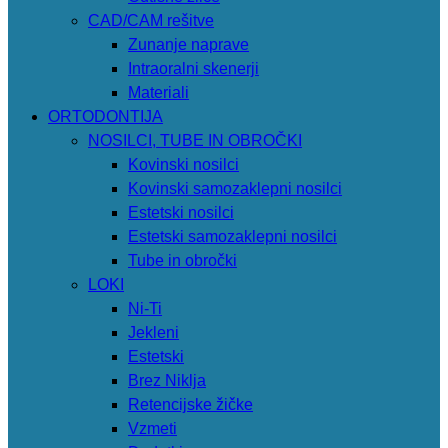
CAD/CAM rešitve
Zunanje naprave
Intraoralni skenerji
Materiali
ORTODONTIJA
NOSILCI, TUBE IN OBROČKI
Kovinski nosilci
Kovinski samozaklepni nosilci
Estetski nosilci
Estetski samozaklepni nosilci
Tube in obročki
LOKI
Ni-Ti
Jekleni
Estetski
Brez Niklja
Retencijske žičke
Vzmeti