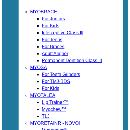
MYOBRACE
For Juniors
For Kids
Interceptive Class III
For Teens
For Braces
Adult Aligner
Permanent Dentition Class III
MYOSA
For Teeth Grinders
For TMJ-BDS
For Kids
MYOTALEA
Lip Trainer™
Myochew™
TLJ
MYORETAINR - NOVO!