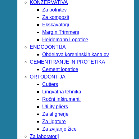
KONZERVATIVA
Za polnitev
Za kompozit
Ekskavatorji
Margin Trimmers
Heidemann Lopatice
ENDODONTIJA
Obdelava koreninskih kanalov
CEMENTIRANJE IN PROTETIKA
Cement lopatice
ORTODONTIJA
Cutters
Lingvalna tehnika
Ročni inštrumenti
Utility pliers
Za alignerje
Za ligature
Za zvijanje žice
Za laboratorij