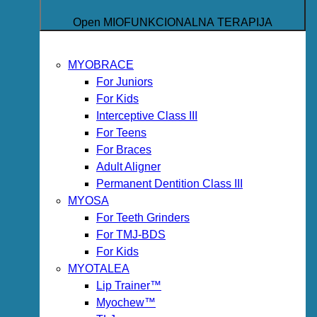
Open MIOFUNKCIONALNA TERAPIJA
MYOBRACE
For Juniors
For Kids
Interceptive Class III
For Teens
For Braces
Adult Aligner
Permanent Dentition Class III
MYOSA
For Teeth Grinders
For TMJ-BDS
For Kids
MYOTALEA
Lip Trainer™
Myochew™