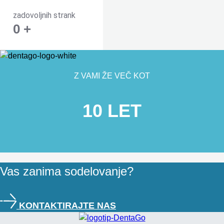
zadovoljnih strank
0
+
Z VAMI ŽE VEČ KOT
10 LET
Vas zanima sodelovanje?
KONTAKTIRAJTE NAS