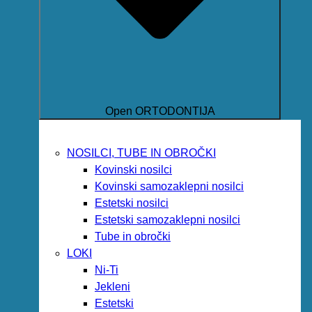
Open ORTODONTIJA
NOSILCI, TUBE IN OBROČKI
Kovinski nosilci
Kovinski samozaklepni nosilci
Estetski nosilci
Estetski samozaklepni nosilci
Tube in obročki
LOKI
Ni-Ti
Jekleni
Estetski