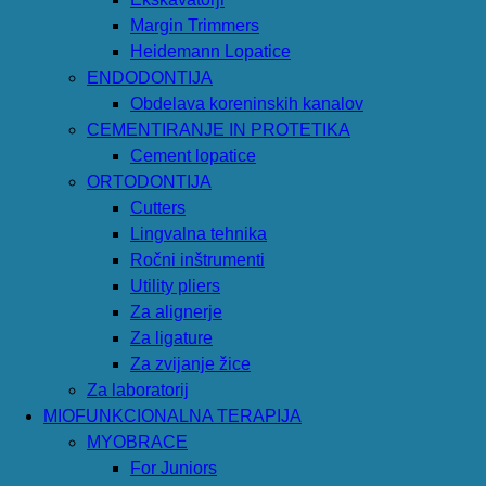
Margin Trimmers
Heidemann Lopatice
ENDODONTIJA
Obdelava koreninskih kanalov
CEMENTIRANJE IN PROTETIKA
Cement lopatice
ORTODONTIJA
Cutters
Lingvalna tehnika
Ročni inštrumenti
Utility pliers
Za alignerje
Za ligature
Za zvijanje žice
Za laboratorij
MIOFUNKCIONALNA TERAPIJA
MYOBRACE
For Juniors