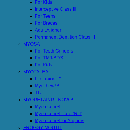
For Kids
Interceptive Class III
For Teens
For Braces
Adult Aligner
Permanent Dentition Class III
MYOSA
For Teeth Grinders
For TMJ-BDS
For Kids
MYOTALEA
Lip Trainer™
Myochew™
TLJ
MYORETAINR - NOVO!
Myoretainr®
Myoretainr® Hard (RH)
Myoretainr® for Aligners
FROGGY MOUTH