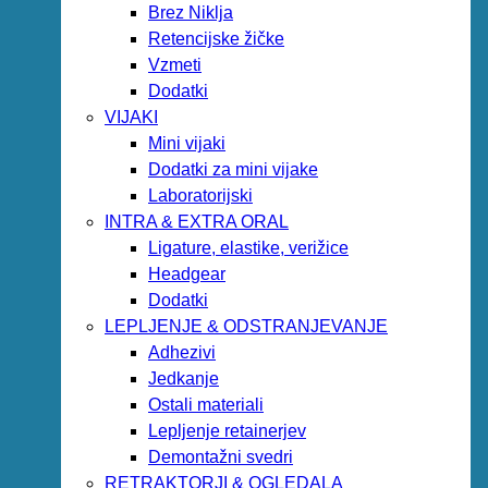
Brez Niklja
Retencijske žičke
Vzmeti
Dodatki
VIJAKI
Mini vijaki
Dodatki za mini vijake
Laboratorijski
INTRA & EXTRA ORAL
Ligature, elastike, verižice
Headgear
Dodatki
LEPLJENJE & ODSTRANJEVANJE
Adhezivi
Jedkanje
Ostali materiali
Lepljenje retainerjev
Demontažni svedri
RETRAKTORJI & OGLEDALA