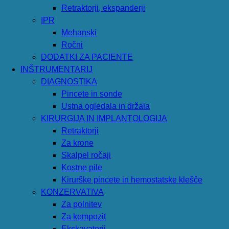
Retraktorji, ekspanderji
IPR
Mehanski
Ročni
DODATKI ZA PACIENTE
INŠTRUMENTARIJ
DIAGNOSTIKA
Pincete in sonde
Ustna ogledala in držala
KIRURGIJA IN IMPLANTOLOGIJA
Retraktorji
Za krone
Skalpel ročaji
Kostne pile
Kirurške pincete in hemostatske klešče
KONZERVATIVA
Za polnitev
Za kompozit
Ekskavatorji