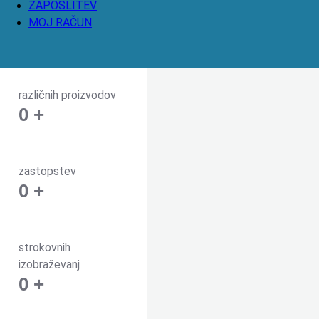
ZAPOSLITEV
MOJ RAČUN
različnih proizvodov
0
+
zastopstev
0
+
strokovnih
izobraževanj
0
+