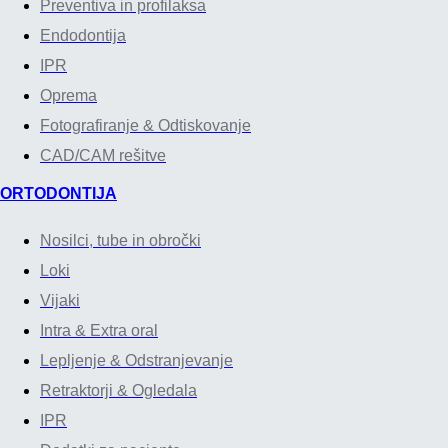
Preventiva in profilaksa
Endodontija
IPR
Oprema
Fotografiranje & Odtiskovanje
CAD/CAM rešitve
ORTODONTIJA
Nosilci, tube in obročki
Loki
Vijaki
Intra & Extra oral
Lepljenje & Odstranjevanje
Retraktorji & Ogledala
IPR