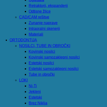
Retraktorji, ekspanderji
Odtisne žlice
CAD/CAM rešitve
Zunanje naprave
Intraoralni skenerji
Materiali
ORTODONTIJA
NOSILCI, TUBE IN OBROČKI
Kovinski nosilci
Kovinski samozaklepni nosilci
Estetski nosilci
Estetski samozaklepni nosilci
Tube in obročki
LOKI
Ni-Ti
Jekleni
Estetski
Brez Niklja