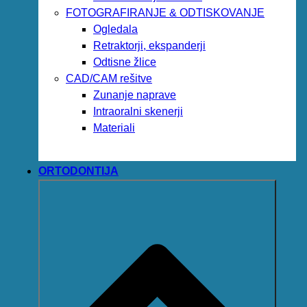
FOTOGRAFIRANJE & ODTISKOVANJE
Ogledala
Retraktorji, ekspanderji
Odtisne žlice
CAD/CAM rešitve
Zunanje naprave
Intraoralni skenerji
Materiali
ORTODONTIJA