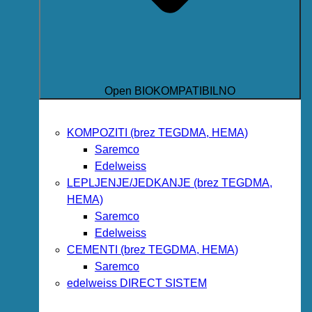
Open BIOKOMPATIBILNO
KOMPOZITI (brez TEGDMA, HEMA)
Saremco
Edelweiss
LEPLJENJE/JEDKANJE (brez TEGDMA,
HEMA)
Saremco
Edelweiss
CEMENTI (brez TEGDMA, HEMA)
Saremco
edelweiss DIRECT SISTEM