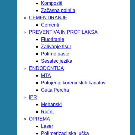
Kompoziti
Začasna polnila
CEMENTIRANJE
Cementi
PREVENTIVA IN PROFILAKSA
Fluoriranje
Zalivanje fisur
Polirne paste
Sesalec jezika
ENDODONTIJA
MTA
Polnjenje koreninskih kanalov
Gutta Percha
IPR
Mehanski
Ročni
OPREMA
Laser
Polimerizacijska lučka