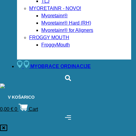
TLJ
MYORETAINR - NOVO!
Myoretainr®
Myoretainr® Hard (RH)
Myoretainr® for Aligners
FROGGY MOUTH
FroggyMouth
MYOBRACE ORDINACIJE
V KOŠARICO
0,00
€
0
Cart