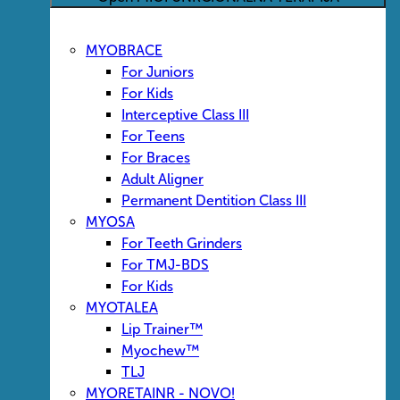
MYOBRACE
For Juniors
For Kids
Interceptive Class III
For Teens
For Braces
Adult Aligner
Permanent Dentition Class III
MYOSA
For Teeth Grinders
For TMJ-BDS
For Kids
MYOTALEA
Lip Trainer™
Myochew™
TLJ
MYORETAINR - NOVO!