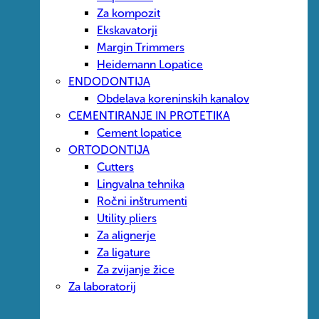
Za kompozit
Ekskavatorji
Margin Trimmers
Heidemann Lopatice
ENDODONTIJA
Obdelava koreninskih kanalov
CEMENTIRANJE IN PROTETIKA
Cement lopatice
ORTODONTIJA
Cutters
Lingvalna tehnika
Ročni inštrumenti
Utility pliers
Za alignerje
Za ligature
Za zvijanje žice
Za laboratorij