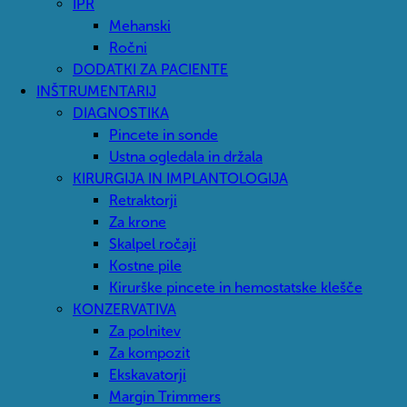
IPR
Mehanski
Ročni
DODATKI ZA PACIENTE
INŠTRUMENTARIJ
DIAGNOSTIKA
Pincete in sonde
Ustna ogledala in držala
KIRURGIJA IN IMPLANTOLOGIJA
Retraktorji
Za krone
Skalpel ročaji
Kostne pile
Kirurške pincete in hemostatske klešče
KONZERVATIVA
Za polnitev
Za kompozit
Ekskavatorji
Margin Trimmers