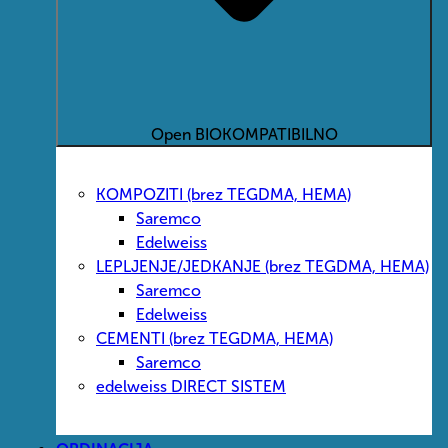
Open BIOKOMPATIBILNO
KOMPOZITI (brez TEGDMA, HEMA)
Saremco
Edelweiss
LEPLJENJE/JEDKANJE (brez TEGDMA, HEMA)
Saremco
Edelweiss
CEMENTI (brez TEGDMA, HEMA)
Saremco
edelweiss DIRECT SISTEM