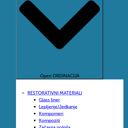
Open ORDINACIJA
RESTORATIVNI MATERIALI
Glass liner
Lepljenje/Jedkanje
Kompomeri
Kompoziti
Začasna polnila