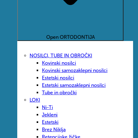
Open ORTODONTIJA
NOSILCI, TUBE IN OBROČKI
Kovinski nosilci
Kovinski samozaklepni nosilci
Estetski nosilci
Estetski samozaklepni nosilci
Tube in obročki
LOKI
Ni-Ti
Jekleni
Estetski
Brez Niklja
Retencijske žičke