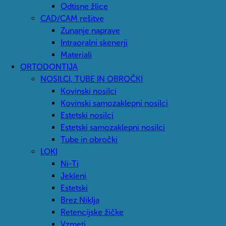
Odtisne žlice
CAD/CAM rešitve
Zunanje naprave
Intraoralni skenerji
Materiali
ORTODONTIJA
NOSILCI, TUBE IN OBROČKI
Kovinski nosilci
Kovinski samozaklepni nosilci
Estetski nosilci
Estetski samozaklepni nosilci
Tube in obročki
LOKI
Ni-Ti
Jekleni
Estetski
Brez Niklja
Retencijske žičke
Vzmeti