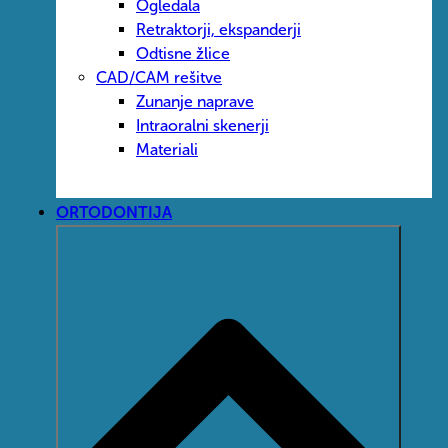
Ogledala
Retraktorji, ekspanderji
Odtisne žlice
CAD/CAM rešitve
Zunanje naprave
Intraoralni skenerji
Materiali
ORTODONTIJA