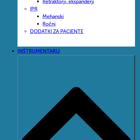
Retraktorji, ekspanderji
IPR
Mehanski
Ročni
DODATKI ZA PACIENTE
INŠTRUMENTARIJ