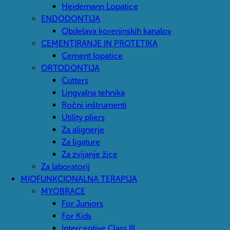
Heidemann Lopatice
ENDODONTIJA
Obdelava koreninskih kanalov
CEMENTIRANJE IN PROTETIKA
Cement lopatice
ORTODONTIJA
Cutters
Lingvalna tehnika
Ročni inštrumenti
Utility pliers
Za alignerje
Za ligature
Za zvijanje žice
Za laboratorij
MIOFUNKCIONALNA TERAPIJA
MYOBRACE
For Juniors
For Kids
Interceptive Class III