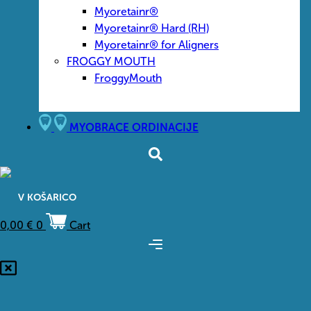
Myoretainr®
Myoretainr® Hard (RH)
Myoretainr® for Aligners
FROGGY MOUTH
FroggyMouth
MYOBRACE ORDINACIJE
V KOŠARICO
0,00
€
0
Cart