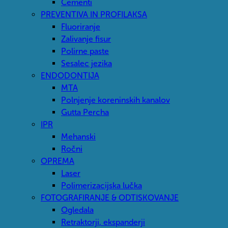
Cementi
PREVENTIVA IN PROFILAKSA
Fluoriranje
Zalivanje fisur
Polirne paste
Sesalec jezika
ENDODONTIJA
MTA
Polnjenje koreninskih kanalov
Gutta Percha
IPR
Mehanski
Ročni
OPREMA
Laser
Polimerizacijska lučka
FOTOGRAFIRANJE & ODTISKOVANJE
Ogledala
Retraktorji, ekspanderji