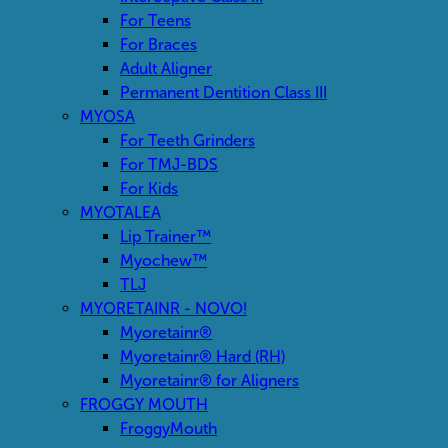
For Teens
For Braces
Adult Aligner
Permanent Dentition Class III
MYOSA
For Teeth Grinders
For TMJ-BDS
For Kids
MYOTALEA
Lip Trainer™
Myochew™
TLJ
MYORETAINR - NOVO!
Myoretainr®
Myoretainr® Hard (RH)
Myoretainr® for Aligners
FROGGY MOUTH
FroggyMouth