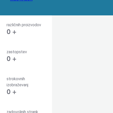
različnih proizvodov
0
+
zastopstev
0
+
strokovnih
izobraževanj
0
+
zadovoljnih strank