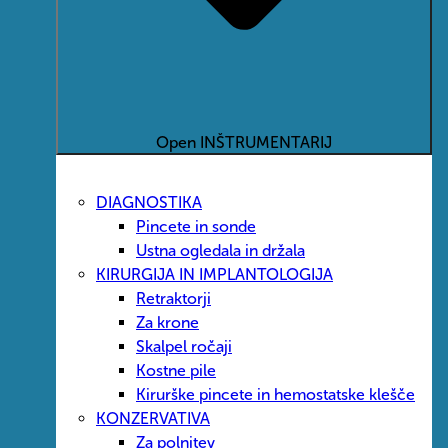
Open INŠTRUMENTARIJ
DIAGNOSTIKA
Pincete in sonde
Ustna ogledala in držala
KIRURGIJA IN IMPLANTOLOGIJA
Retraktorji
Za krone
Skalpel ročaji
Kostne pile
Kirurške pincete in hemostatske klešče
KONZERVATIVA
Za polnitev