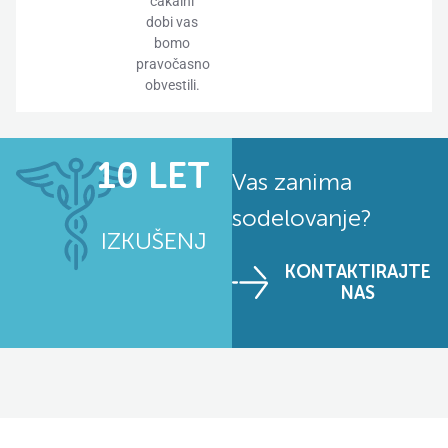
čakalni
dobi vas
bomo
pravočasno
obvestili.
10 LET
Vas zanima
sodelovanje?
IZKUŠENJ
KONTAKTIRAJTE
NAS