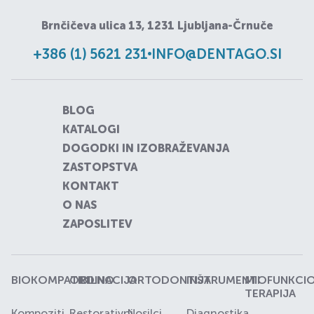
Brnčičeva ulica 13, 1231 Ljubljana-Črnuče
+386 (1) 5621 231
INFO@DENTAGO.SI
BLOG
KATALOGI
DOGODKI IN IZOBRAŽEVANJA
ZASTOPSTVA
KONTAKT
O NAS
ZAPOSLITEV
BIOKOMPATIBILNO
ORDINACIJA
ORTODONTIJA
INŠTRUMENTI
MIOFUNKCI
TERAPIJA
Kompoziti
Restorativni
Nosilci,
Diagnostika