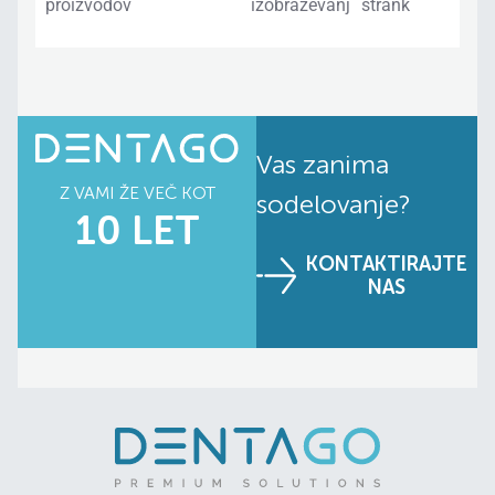
proizvodov
izobraževanj
strank
Vas zanima
Z VAMI ŽE VEČ KOT
sodelovanje?
10 LET
KONTAKTIRAJTE
NAS