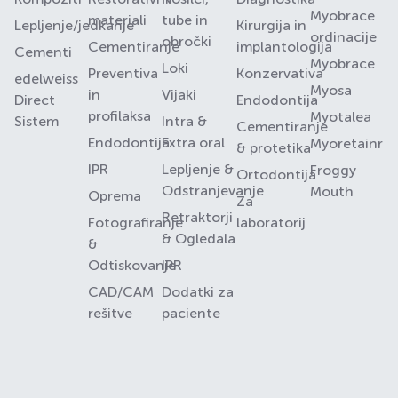
Myobrace
materiali
tube in
Lepljenje/jedkanje
Kirurgija in
ordinacije
obročki
Cementiranje
implantologija
Cementi
Myobrace
Loki
Preventiva
Konzervativa
edelweiss
Myosa
in
Vijaki
Direct
Endodontija
profilaksa
Myotalea
Sistem
Intra &
Cementiranje
Endodontija
Extra oral
Myoretainr
& protetika
IPR
Lepljenje &
Froggy
Ortodontija
Odstranjevanje
Mouth
Oprema
Za
Retraktorji
Fotografiranje
laboratorij
& Ogledala
&
Odtiskovanje
IPR
CAD/CAM
Dodatki za
rešitve
paciente