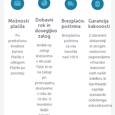
Dobavni
Možnosti
Brezplačna
Garancija
rok in
plačila
poštnina
kakovosti
dosegljivost
Po
zalog
Brezplačna
Z izbranimi
predračunu
poštnina
dobavitelji
Artikle na
Kreditne
za vsa
in strogim
zalogi
kartice
naročila
nadzorom
dostavimo
Plačilo z
nad 100 €.
zagotavljamo
v 48 urah.
odlogom
vrhunsko
Tiste, ki so
Plačilo po
kakovost
na zalogi
povzetju
vseh naših
pri
izdelkov, ki
proizvajalcu,
izpolnjujejo
dostavimo
najvišje
v roku do
standarde
10 dni. O
sodobnega
morebitni
zobozdravstva.
daljši