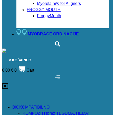
Myoretainr® for Aligners
FROGGY MOUTH
FroggyMouth
MYOBRACE ORDINACIJE
V KOŠARICO
0,00
€
0
Cart
BIOKOMPATIBILNO
KOMPOZITI (brez TEGDMA, HEMA)