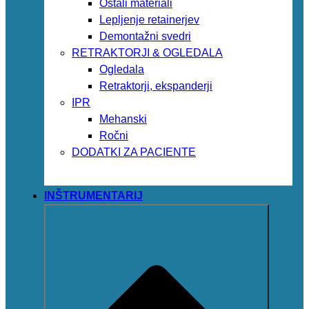
Ostali materiali
Lepljenje retainerjev
Demontažni svedri
RETRAKTORJI & OGLEDALA
Ogledala
Retraktorji, ekspanderji
IPR
Mehanski
Ročni
DODATKI ZA PACIENTE
INŠTRUMENTARIJ