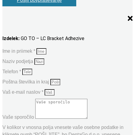
Pošlji povpraševanje
Bracket
Adhezive
količina
Izdelek:
GO TO – LC Bracket Adhezive
Ime in priimek *
Naziv podjetja
Telefon *
Poštna številka in kraj
Vaš e-mail naslov *
Vaše sporočilo
V kolikor v vnosna polja vnesete vaše osebne podatke in
kliknete gumb “POŠLJITE”, bo DentaGo d.o.o. vnesene