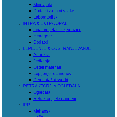
Mini vijaki
Dodatki za mini vijake
Laboratorijski
INTRA & EXTRA ORAL
Ligature, elastike, verižice
Headgear
Dodatki
LEPLJENJE & ODSTRANJEVANJE
Adhezivi
Jedkanje
Ostali materiali
Lepljenje retainerjev
Demontažni svedri
RETRAKTORJI & OGLEDALA
Ogledala
Retraktorji, ekspanderji
IPR
Mehanski