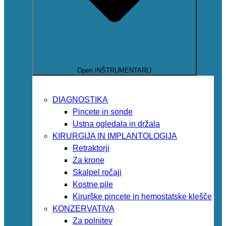
Open INŠTRUMENTARIJ
DIAGNOSTIKA
Pincete in sonde
Ustna ogledala in držala
KIRURGIJA IN IMPLANTOLOGIJA
Retraktorji
Za krone
Skalpel ročaji
Kostne pile
Kirurške pincete in hemostatske klešče
KONZERVATIVA
Za polnitev