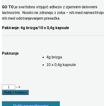
GO TO
je svetlobno strjujoč adheziv z izjemnimi delovnimi
lastnostmi. Nosilci ne zdrsnejo z zoba – niti med namestitvijo
niti med odstranjevanjem presežka.
Pakiranje: 4g brizga/10 x 0,4g kapsule
Pakiranje
4g brizga
10 x 0,4g kapsule
GO
-
+
TO
Dodaj v košarico
-
LC