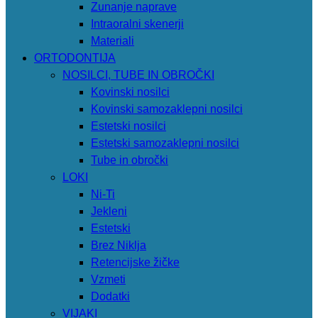
Zunanje naprave
Intraoralni skenerji
Materiali
ORTODONTIJA
NOSILCI, TUBE IN OBROČKI
Kovinski nosilci
Kovinski samozaklepni nosilci
Estetski nosilci
Estetski samozaklepni nosilci
Tube in obročki
LOKI
Ni-Ti
Jekleni
Estetski
Brez Niklja
Retencijske žičke
Vzmeti
Dodatki
VIJAKI