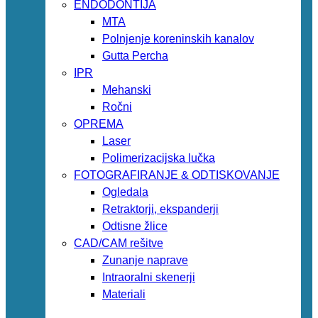
ENDODONTIJA
MTA
Polnjenje koreninskih kanalov
Gutta Percha
IPR
Mehanski
Ročni
OPREMA
Laser
Polimerizacijska lučka
FOTOGRAFIRANJE & ODTISKOVANJE
Ogledala
Retraktorji, ekspanderji
Odtisne žlice
CAD/CAM rešitve
Zunanje naprave
Intraoralni skenerji
Materiali