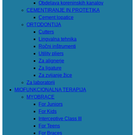
Obdelava koreninskih kanalov
CEMENTIRANJE IN PROTETIKA
Cement lopatice
ORTODONTIJA
Cutters
Lingvalna tehnika
Ročni inštrumenti
Utility pliers
Za alignerje
Za ligature
Za zvijanje žice
Za laboratorij
MIOFUNKCIONALNA TERAPIJA
MYOBRACE
For Juniors
For Kids
Interceptive Class III
For Teens
For Braces