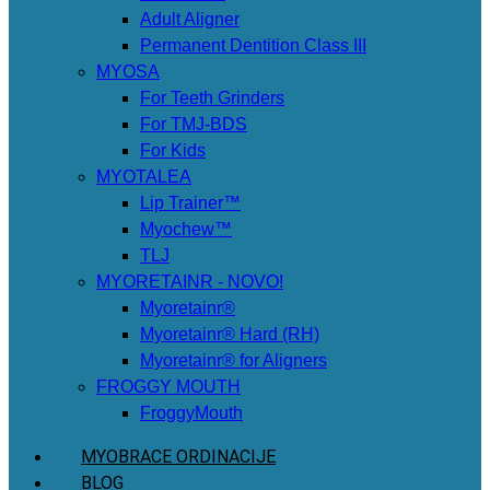
Adult Aligner
Permanent Dentition Class III
MYOSA
For Teeth Grinders
For TMJ-BDS
For Kids
MYOTALEA
Lip Trainer™
Myochew™
TLJ
MYORETAINR - NOVO!
Myoretainr®
Myoretainr® Hard (RH)
Myoretainr® for Aligners
FROGGY MOUTH
FroggyMouth
MYOBRACE ORDINACIJE
BLOG