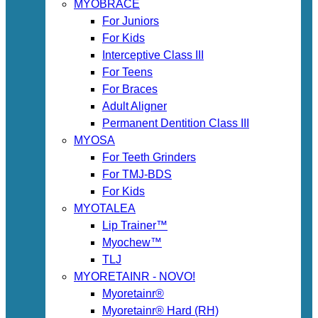
MYOBRACE
For Juniors
For Kids
Interceptive Class III
For Teens
For Braces
Adult Aligner
Permanent Dentition Class III
MYOSA
For Teeth Grinders
For TMJ-BDS
For Kids
MYOTALEA
Lip Trainer™
Myochew™
TLJ
MYORETAINR - NOVO!
Myoretainr®
Myoretainr® Hard (RH)