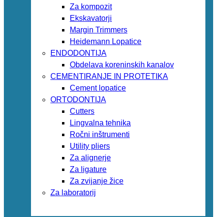
Za kompozit
Ekskavatorji
Margin Trimmers
Heidemann Lopatice
ENDODONTIJA
Obdelava koreninskih kanalov
CEMENTIRANJE IN PROTETIKA
Cement lopatice
ORTODONTIJA
Cutters
Lingvalna tehnika
Ročni inštrumenti
Utility pliers
Za alignerje
Za ligature
Za zvijanje žice
Za laboratorij