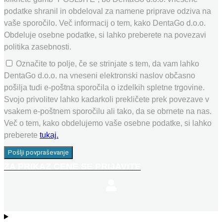
podatke shranil in obdeloval za namene priprave odziva na
vaše sporočilo. Več informacij o tem, kako DentaGo d.o.o.
Obdeluje osebne podatke, si lahko preberete na povezavi
politika zasebnosti.
Označite to polje, če se strinjate s tem, da vam lahko
DentaGo d.o.o. na vneseni elektronski naslov občasno
pošilja tudi e-poštna sporočila o izdelkih spletne trgovine.
Svojo privolitev lahko kadarkoli prekličete prek povezave v
vsakem e-poštnem sporočilu ali tako, da se obrnete na nas.
Več o tem, kako obdelujemo vaše osebne podatke, si lahko
preberete
tukaj.
Pošlji povpraševanje
ZA PRIKAZ CENE SE PRIJAVITE