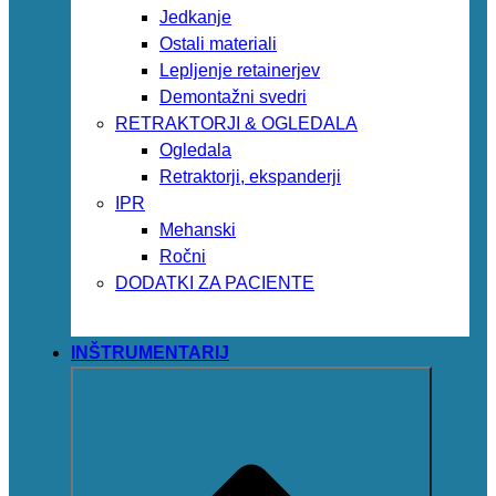
Jedkanje
Ostali materiali
Lepljenje retainerjev
Demontažni svedri
RETRAKTORJI & OGLEDALA
Ogledala
Retraktorji, ekspanderji
IPR
Mehanski
Ročni
DODATKI ZA PACIENTE
INŠTRUMENTARIJ