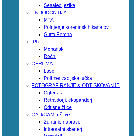
Sesalec jezika
ENDODONTIJA
MTA
Polnjenje koreninskih kanalov
Gutta Percha
IPR
Mehanski
Ročni
OPREMA
Laser
Polimerizacijska lučka
FOTOGRAFIRANJE & ODTISKOVANJE
Ogledala
Retraktorji, ekspanderji
Odtisne žlice
CAD/CAM rešitve
Zunanje naprave
Intraoralni skenerji