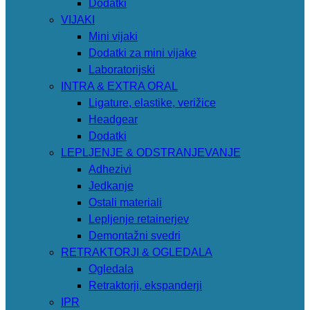
Dodatki
VIJAKI
Mini vijaki
Dodatki za mini vijake
Laboratorijski
INTRA & EXTRA ORAL
Ligature, elastike, verižice
Headgear
Dodatki
LEPLJENJE & ODSTRANJEVANJE
Adhezivi
Jedkanje
Ostali materiali
Lepljenje retainerjev
Demontažni svedri
RETRAKTORJI & OGLEDALA
Ogledala
Retraktorji, ekspanderji
IPR