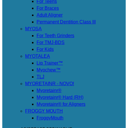
For Teens
For Braces
Adult Aligner
Permanent Dentition Class III
MYOSA
For Teeth Grinders
For TMJ-BDS
For Kids
MYOTALEA
Lip Trainer™
Myochew™
TLJ
MYORETAINR - NOVO!
Myoretainr®
Myoretainr® Hard (RH)
Myoretainr® for Aligners
FROGGY MOUTH
FroggyMouth