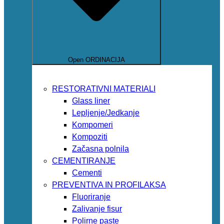
Open ORDINACIJA
RESTORATIVNI MATERIALI
Glass liner
Lepljenje/Jedkanje
Kompomeri
Kompoziti
Začasna polnila
CEMENTIRANJE
Cementi
PREVENTIVA IN PROFILAKSA
Fluoriranje
Zalivanje fisur
Polirne paste