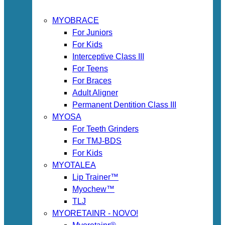
MYOBRACE
For Juniors
For Kids
Interceptive Class III
For Teens
For Braces
Adult Aligner
Permanent Dentition Class III
MYOSA
For Teeth Grinders
For TMJ-BDS
For Kids
MYOTALEA
Lip Trainer™
Myochew™
TLJ
MYORETAINR - NOVO!