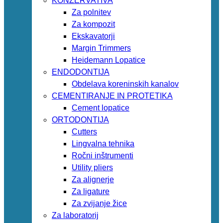
KONZERVATIVA
Za polnitev
Za kompozit
Ekskavatorji
Margin Trimmers
Heidemann Lopatice
ENDODONTIJA
Obdelava koreninskih kanalov
CEMENTIRANJE IN PROTETIKA
Cement lopatice
ORTODONTIJA
Cutters
Lingvalna tehnika
Ročni inštrumenti
Utility pliers
Za alignerje
Za ligature
Za zvijanje žice
Za laboratorij