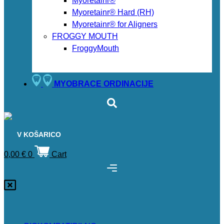
Myoretainr®
Myoretainr® Hard (RH)
Myoretainr® for Aligners
FROGGY MOUTH
FroggyMouth
MYOBRACE ORDINACIJE
V KOŠARICO
0,00
€
0
Cart