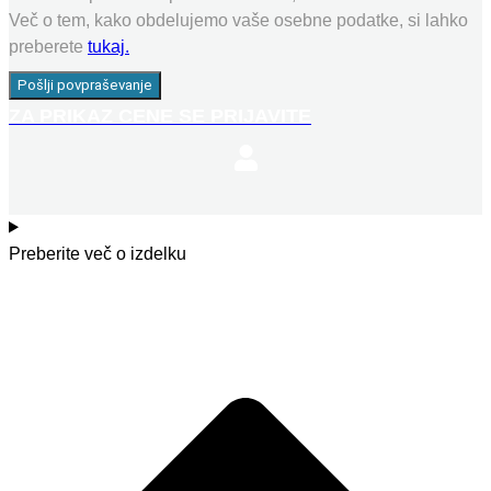
Več o tem, kako obdelujemo vaše osebne podatke, si lahko
preberete
tukaj.
Pošlji povpraševanje
ZA PRIKAZ CENE SE PRIJAVITE
Preberite več o izdelku