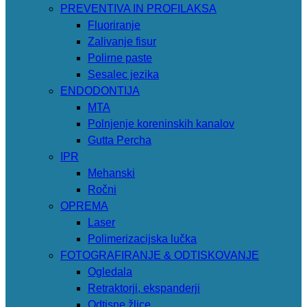
PREVENTIVA IN PROFILAKSA
Fluoriranje
Zalivanje fisur
Polirne paste
Sesalec jezika
ENDODONTIJA
MTA
Polnjenje koreninskih kanalov
Gutta Percha
IPR
Mehanski
Ročni
OPREMA
Laser
Polimerizacijska lučka
FOTOGRAFIRANJE & ODTISKOVANJE
Ogledala
Retraktorji, ekspanderji
Odtisne žlice