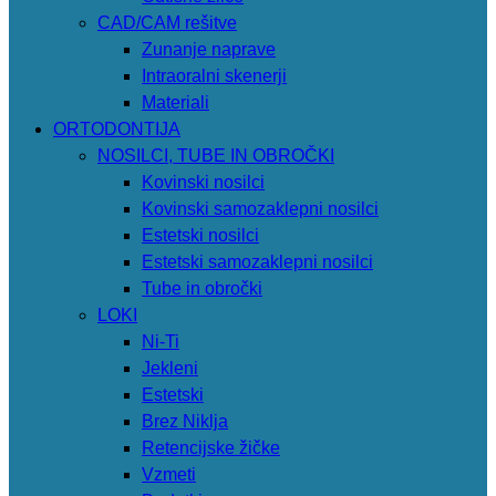
CAD/CAM rešitve
Zunanje naprave
Intraoralni skenerji
Materiali
ORTODONTIJA
NOSILCI, TUBE IN OBROČKI
Kovinski nosilci
Kovinski samozaklepni nosilci
Estetski nosilci
Estetski samozaklepni nosilci
Tube in obročki
LOKI
Ni-Ti
Jekleni
Estetski
Brez Niklja
Retencijske žičke
Vzmeti