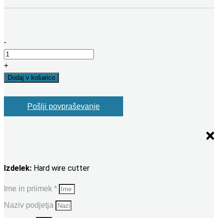
-
Hard
wire
+
cutter
Dodaj v košarico
količina
Pošlji povpraševanje
Izdelek:
Hard wire cutter
Ime in priimek *
Naziv podjetja