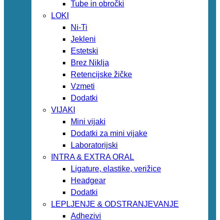
Tube in obročki
LOKI
Ni-Ti
Jekleni
Estetski
Brez Niklja
Retencijske žičke
Vzmeti
Dodatki
VIJAKI
Mini vijaki
Dodatki za mini vijake
Laboratorijski
INTRA & EXTRA ORAL
Ligature, elastike, verižice
Headgear
Dodatki
LEPLJENJE & ODSTRANJEVANJE
Adhezivi