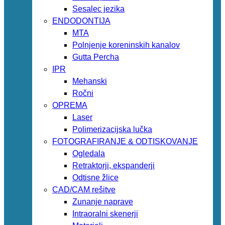
Sesalec jezika
ENDODONTIJA
MTA
Polnjenje koreninskih kanalov
Gutta Percha
IPR
Mehanski
Ročni
OPREMA
Laser
Polimerizacijska lučka
FOTOGRAFIRANJE & ODTISKOVANJE
Ogledala
Retraktorji, ekspanderji
Odtisne žlice
CAD/CAM rešitve
Zunanje naprave
Intraoralni skenerji