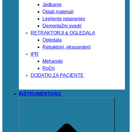
Jedkanje
Ostali materiali
Lepljenje retainerjev
Demontažni svedri
RETRAKTORJI & OGLEDALA
Ogledala
Retraktorji, ekspanderji
IPR
Mehanski
Ročni
DODATKI ZA PACIENTE
INŠTRUMENTARIJ