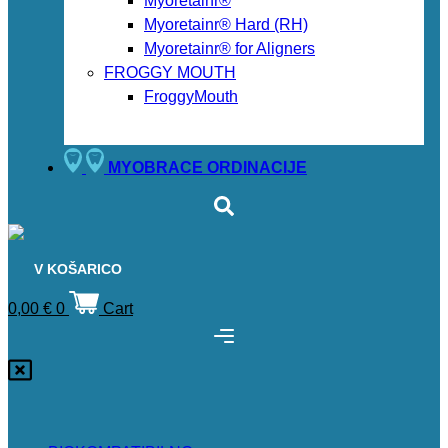
Myoretainr®
Myoretainr® Hard (RH)
Myoretainr® for Aligners
FROGGY MOUTH
FroggyMouth
MYOBRACE ORDINACIJE
V KOŠARICO
0,00
€
0
Cart