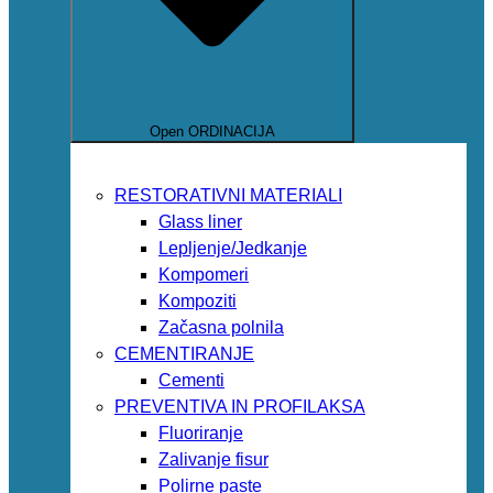
Open ORDINACIJA
RESTORATIVNI MATERIALI
Glass liner
Lepljenje/Jedkanje
Kompomeri
Kompoziti
Začasna polnila
CEMENTIRANJE
Cementi
PREVENTIVA IN PROFILAKSA
Fluoriranje
Zalivanje fisur
Polirne paste