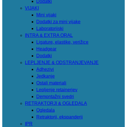
Dodatki
VIJAKI
Mini vijaki
Dodatki za mini vijake
Laboratorijski
INTRA & EXTRA ORAL
Ligature, elastike, verižice
Headgear
Dodatki
LEPLJENJE & ODSTRANJEVANJE
Adhezivi
Jedkanje
Ostali materiali
Lepljenje retainerjev
Demontažni svedri
RETRAKTORJI & OGLEDALA
Ogledala
Retraktorji, ekspanderji
IPR