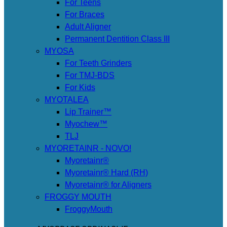
For Teens
For Braces
Adult Aligner
Permanent Dentition Class III
MYOSA
For Teeth Grinders
For TMJ-BDS
For Kids
MYOTALEA
Lip Trainer™
Myochew™
TLJ
MYORETAINR - NOVO!
Myoretainr®
Myoretainr® Hard (RH)
Myoretainr® for Aligners
FROGGY MOUTH
FroggyMouth