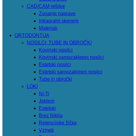
CAD/CAM rešitve
Zunanje naprave
Intraoralni skenerji
Materiali
ORTODONTIJA
NOSILCI, TUBE IN OBROČKI
Kovinski nosilci
Kovinski samozaklepni nosilci
Estetski nosilci
Estetski samozaklepni nosilci
Tube in obročki
LOKI
Ni-Ti
Jekleni
Estetski
Brez Niklja
Retencijske žičke
Vzmeti