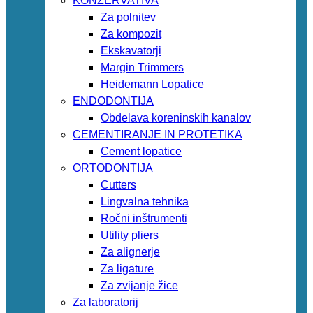
KONZERVATIVA
Za polnitev
Za kompozit
Ekskavatorji
Margin Trimmers
Heidemann Lopatice
ENDODONTIJA
Obdelava koreninskih kanalov
CEMENTIRANJE IN PROTETIKA
Cement lopatice
ORTODONTIJA
Cutters
Lingvalna tehnika
Ročni inštrumenti
Utility pliers
Za alignerje
Za ligature
Za zvijanje žice
Za laboratorij