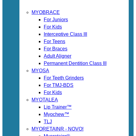
MYOBRACE
For Juniors
For Kids
Interceptive Class III
For Teens
For Braces
Adult Aligner
Permanent Dentition Class III
MYOSA
For Teeth Grinders
For TMJ-BDS
For Kids
MYOTALEA
Lip Trainer™
Myochew™
TLJ
MYORETAINR - NOVO!