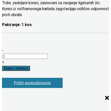
Trdni, zaobljeni konici, zasnovani za zavijanje ligaturnih žic.
Konici iz volframovega karbida zagotavljajo odlično odpornost
proti obrabi.
Pakiranje: 1 kos
-
IX861
Mathieu
+
Needle
Dodaj v košarico
Holder
with
Pošlji povpraševanje
T.C.
inserts
količina