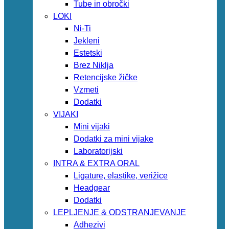
Tube in obročki
LOKI
Ni-Ti
Jekleni
Estetski
Brez Niklja
Retencijske žičke
Vzmeti
Dodatki
VIJAKI
Mini vijaki
Dodatki za mini vijake
Laboratorijski
INTRA & EXTRA ORAL
Ligature, elastike, verižice
Headgear
Dodatki
LEPLJENJE & ODSTRANJEVANJE
Adhezivi