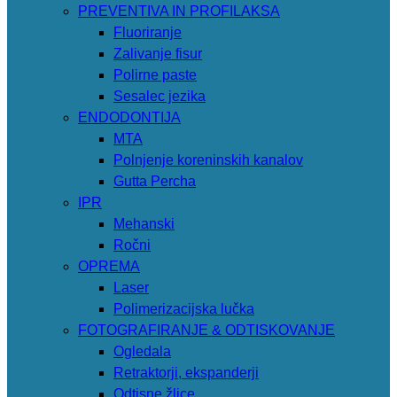
PREVENTIVA IN PROFILAKSA
Fluoriranje
Zalivanje fisur
Polirne paste
Sesalec jezika
ENDODONTIJA
MTA
Polnjenje koreninskih kanalov
Gutta Percha
IPR
Mehanski
Ročni
OPREMA
Laser
Polimerizacijska lučka
FOTOGRAFIRANJE & ODTISKOVANJE
Ogledala
Retraktorji, ekspanderji
Odtisne žlice