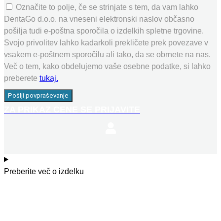
Označite to polje, če se strinjate s tem, da vam lahko
DentaGo d.o.o. na vneseni elektronski naslov občasno
pošilja tudi e-poštna sporočila o izdelkih spletne trgovine.
Svojo privolitev lahko kadarkoli prekličete prek povezave v
vsakem e-poštnem sporočilu ali tako, da se obrnete na nas.
Več o tem, kako obdelujemo vaše osebne podatke, si lahko
preberete
tukaj.
Pošlji povpraševanje
ZA PRIKAZ CENE SE PRIJAVITE
Preberite več o izdelku