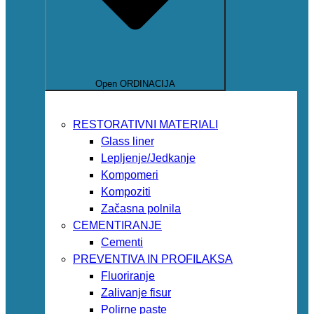
Open ORDINACIJA
RESTORATIVNI MATERIALI
Glass liner
Lepljenje/Jedkanje
Kompomeri
Kompoziti
Začasna polnila
CEMENTIRANJE
Cementi
PREVENTIVA IN PROFILAKSA
Fluoriranje
Zalivanje fisur
Polirne paste