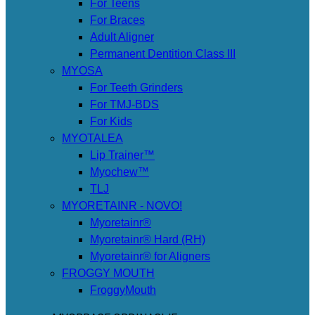
For Teens
For Braces
Adult Aligner
Permanent Dentition Class III
MYOSA
For Teeth Grinders
For TMJ-BDS
For Kids
MYOTALEA
Lip Trainer™
Myochew™
TLJ
MYORETAINR - NOVO!
Myoretainr®
Myoretainr® Hard (RH)
Myoretainr® for Aligners
FROGGY MOUTH
FroggyMouth