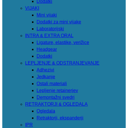
Dodatki
VIJAKI
Mini vijaki
Dodatki za mini vijake
Laboratorijski
INTRA & EXTRA ORAL
Ligature, elastike, verižice
Headgear
Dodatki
LEPLJENJE & ODSTRANJEVANJE
Adhezivi
Jedkanje
Ostali materiali
Lepljenje retainerjev
Demontažni svedri
RETRAKTORJI & OGLEDALA
Ogledala
Retraktorji, ekspanderji
IPR