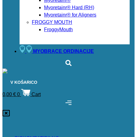
Myoretainr®
Myoretainr® Hard (RH)
Myoretainr® for Aligners
FROGGY MOUTH
FroggyMouth
MYOBRACE ORDINACIJE
V KOŠARICO
0,00
€
0
Cart