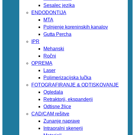
Sesalec jezika
ENDODONTIJA
MTA
Polnjenje koreninskih kanalov
Gutta Percha
IPR
Mehanski
Ročni
OPREMA
Laser
Polimerizacijska lučka
FOTOGRAFIRANJE & ODTISKOVANJE
Ogledala
Retraktorji, ekspanderji
Odtisne žlice
CAD/CAM rešitve
Zunanje naprave
Intraoralni skenerji