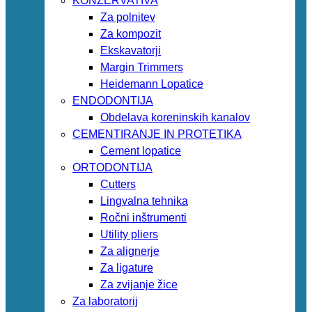
KONZERVATIVA
Za polnitev
Za kompozit
Ekskavatorji
Margin Trimmers
Heidemann Lopatice
ENDODONTIJA
Obdelava koreninskih kanalov
CEMENTIRANJE IN PROTETIKA
Cement lopatice
ORTODONTIJA
Cutters
Lingvalna tehnika
Ročni inštrumenti
Utility pliers
Za alignerje
Za ligature
Za zvijanje žice
Za laboratorij