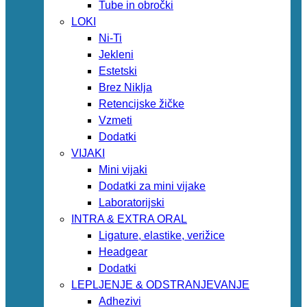
Tube in obročki
LOKI
Ni-Ti
Jekleni
Estetski
Brez Niklja
Retencijske žičke
Vzmeti
Dodatki
VIJAKI
Mini vijaki
Dodatki za mini vijake
Laboratorijski
INTRA & EXTRA ORAL
Ligature, elastike, verižice
Headgear
Dodatki
LEPLJENJE & ODSTRANJEVANJE
Adhezivi