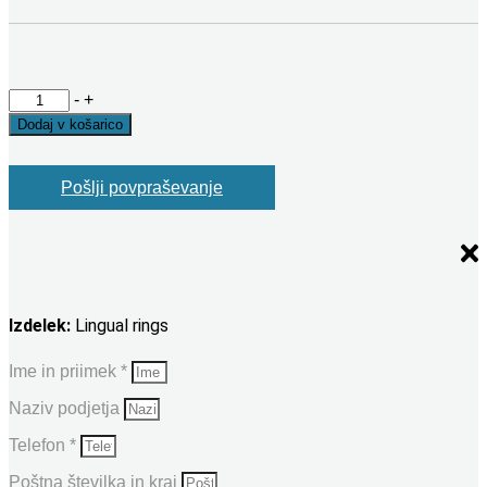
Lingual
-
+
rings
Dodaj v košarico
količina
Pošlji povpraševanje
Izdelek:
Lingual rings
Ime in priimek *
Naziv podjetja
Telefon *
Poštna številka in kraj