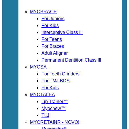
MYOBRACE
For Juniors
For Kids
Interceptive Class III
For Teens
For Braces
Adult Aligner
Permanent Dentition Class III
MYOSA
For Teeth Grinders
For TMJ-BDS
For Kids
MYOTALEA
Lip Trainer™
Myochew™
TLJ
MYORETAINR - NOVO!