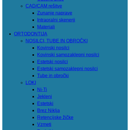
CAD/CAM rešitve
Zunanje naprave
Intraoralni skenerji
Materiali
ORTODONTIJA
NOSILCI, TUBE IN OBROČKI
Kovinski nosilci
Kovinski samozaklepni nosilci
Estetski nosilci
Estetski samozaklepni nosilci
Tube in obročki
LOKI
Ni-Ti
Jekleni
Estetski
Brez Niklja
Retencijske žičke
Vzmeti