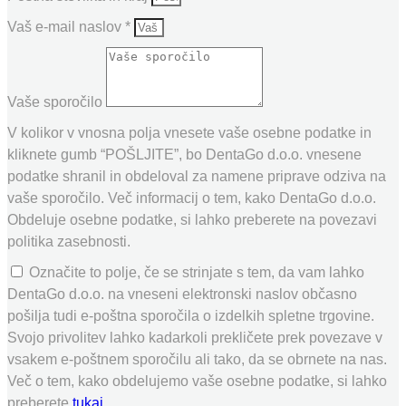
Vaš e-mail naslov *
Vaše sporočilo
V kolikor v vnosna polja vnesete vaše osebne podatke in
kliknete gumb “POŠLJITE”, bo DentaGo d.o.o. vnesene
podatke shranil in obdeloval za namene priprave odziva na
vaše sporočilo. Več informacij o tem, kako DentaGo d.o.o.
Obdeluje osebne podatke, si lahko preberete na povezavi
politika zasebnosti.
Označite to polje, če se strinjate s tem, da vam lahko
DentaGo d.o.o. na vneseni elektronski naslov občasno
pošilja tudi e-poštna sporočila o izdelkih spletne trgovine.
Svojo privolitev lahko kadarkoli prekličete prek povezave v
vsakem e-poštnem sporočilu ali tako, da se obrnete na nas.
Več o tem, kako obdelujemo vaše osebne podatke, si lahko
preberete
tukaj.