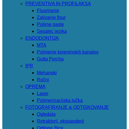
PREVENTIVA IN PROFILAKSA
Fluoriranje
Zalivanje fisur
Polirne paste
Sesalec jezika
ENDODONTIJA
MTA
Polnjenje koreninskih kanalov
Gutta Percha
IPR
Mehanski
Ročni
OPREMA
Laser
Polimerizacijska lučka
FOTOGRAFIRANJE & ODTISKOVANJE
Ogledala
Retraktorji, ekspanderji
Odtisne žlice