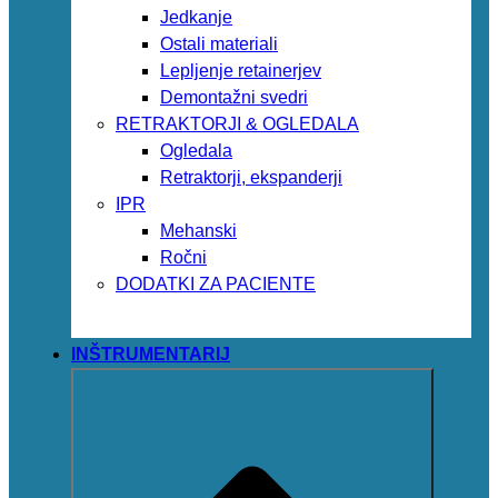
Jedkanje
Ostali materiali
Lepljenje retainerjev
Demontažni svedri
RETRAKTORJI & OGLEDALA
Ogledala
Retraktorji, ekspanderji
IPR
Mehanski
Ročni
DODATKI ZA PACIENTE
INŠTRUMENTARIJ