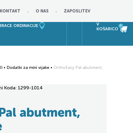
KONTAKT
O NAS
ZAPOSLITEV
V
RACE ORDINACIJE
0
KOŠARICO
KI
•
Dodatki za mini vijake
•
OrthoEasy Pal abutment,
ni
Koda:
1299-1014
Pal abutment,
e