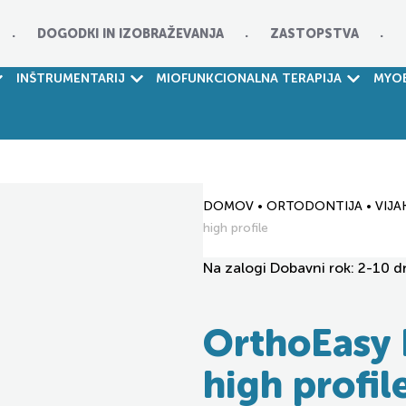
DOGODKI IN IZOBRAŽEVANJA
ZASTOPSTVA
INŠTRUMENTARIJ
MIOFUNKCIONALNA TERAPIJA
MYOB
DOMOV
•
ORTODONTIJA
•
VIJA
high profile
Na zalogi
Dobavni rok: 2-10 d
OrthoEasy 
high profil