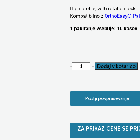
High profile, with rotation lock.
Kompatibilno z
OrthoEasy® Pal
1 pakiranje vsebuje: 10 kosov
-
+
Dodaj v košarico
Alternative:
Pošlji povpraševanje
ZA PRIKAZ CENE SE PRI