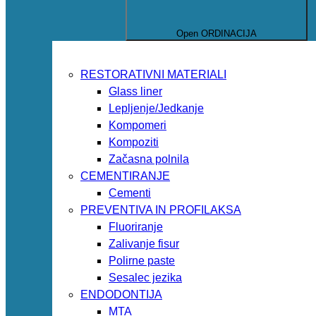
Open ORDINACIJA
RESTORATIVNI MATERIALI
Glass liner
Lepljenje/Jedkanje
Kompomeri
Kompoziti
Začasna polnila
CEMENTIRANJE
Cementi
PREVENTIVA IN PROFILAKSA
Fluoriranje
Zalivanje fisur
Polirne paste
Sesalec jezika
ENDODONTIJA
MTA