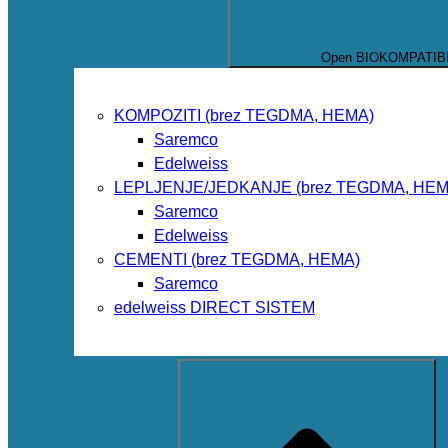
Open BIOKOMPATIB
KOMPOZITI (brez TEGDMA, HEMA)
Saremco
Edelweiss
LEPLJENJE/JEDKANJE (brez TEGDMA, HEM
Saremco
Edelweiss
CEMENTI (brez TEGDMA, HEMA)
Saremco
edelweiss DIRECT SISTEM