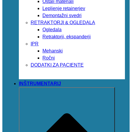
Ostali materiali
Lepljenje retainerjev
Demontažni svedri
RETRAKTORJI & OGLEDALA
Ogledala
Retraktorji, ekspanderji
IPR
Mehanski
Ročni
DODATKI ZA PACIENTE
INŠTRUMENTARIJ