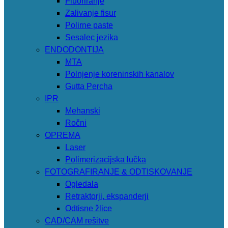
Fluoriranje
Zalivanje fisur
Polirne paste
Sesalec jezika
ENDODONTIJA
MTA
Polnjenje koreninskih kanalov
Gutta Percha
IPR
Mehanski
Ročni
OPREMA
Laser
Polimerizacijska lučka
FOTOGRAFIRANJE & ODTISKOVANJE
Ogledala
Retraktorji, ekspanderji
Odtisne žlice
CAD/CAM rešitve