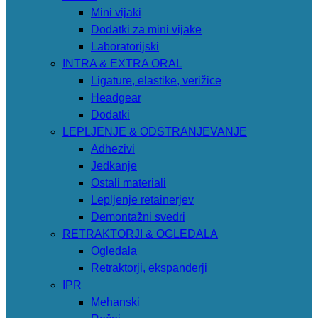
Mini vijaki
Dodatki za mini vijake
Laboratorijski
INTRA & EXTRA ORAL
Ligature, elastike, verižice
Headgear
Dodatki
LEPLJENJE & ODSTRANJEVANJE
Adhezivi
Jedkanje
Ostali materiali
Lepljenje retainerjev
Demontažni svedri
RETRAKTORJI & OGLEDALA
Ogledala
Retraktorji, ekspanderji
IPR
Mehanski