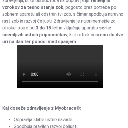
zdravljenja, ki se osredotoča na odpravljanje
temeljnih
vzrokov za tesno stanje zob
, pogosto brez potrebe po
zobnem aparatu ali odstranitvi zob, s čimer spodbuja naravno
rast zob in razvoj čeljusti. Zdravljenje je najprimernejše za
otroke, stare od
3 do 15 let
in vključuje uporabo
serije
snemljivih ustnih pripomočkov
, ki jih otrok nosi
eno do dve
uri na dan ter ponoči med spanjem
.
Kaj doseže zdravljenje z Myobrace®:
Odpravlja slabe ustne navade
Spodbuja pravilen razvoj čeljusti