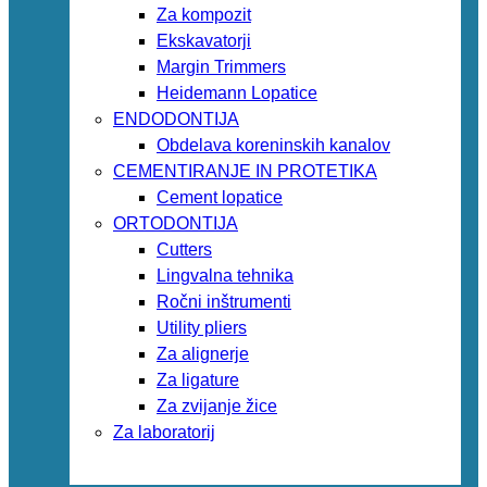
Za kompozit
Ekskavatorji
Margin Trimmers
Heidemann Lopatice
ENDODONTIJA
Obdelava koreninskih kanalov
CEMENTIRANJE IN PROTETIKA
Cement lopatice
ORTODONTIJA
Cutters
Lingvalna tehnika
Ročni inštrumenti
Utility pliers
Za alignerje
Za ligature
Za zvijanje žice
Za laboratorij