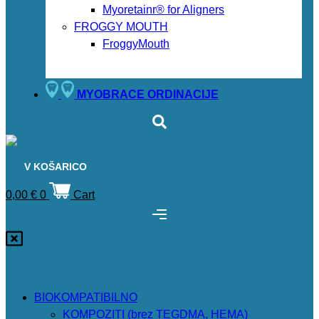
Myoretainr® for Aligners
FROGGY MOUTH
FroggyMouth
MYOBRACE ORDINACIJE
V KOŠARICO
0,00
€
0
Cart
BIOKOMPATIBILNO
KOMPOZITI (brez TEGDMA, HEMA)