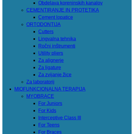
Obdelava koreninskih kanalov
CEMENTIRANJE IN PROTETIKA
Cement lopatice
ORTODONTIJA
Cutters
Lingvalna tehnika
Ročni inštrumenti
Utility pliers
Za alignerje
Za ligature
Za zvijanje žice
Za laboratorij
MIOFUNKCIONALNA TERAPIJA
MYOBRACE
For Juniors
For Kids
Interceptive Class III
For Teens
For Braces