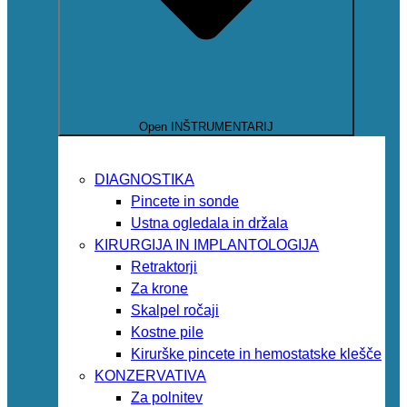
Open INŠTRUMENTARIJ
DIAGNOSTIKA
Pincete in sonde
Ustna ogledala in držala
KIRURGIJA IN IMPLANTOLOGIJA
Retraktorji
Za krone
Skalpel ročaji
Kostne pile
Kirurške pincete in hemostatske klešče
KONZERVATIVA
Za polnitev