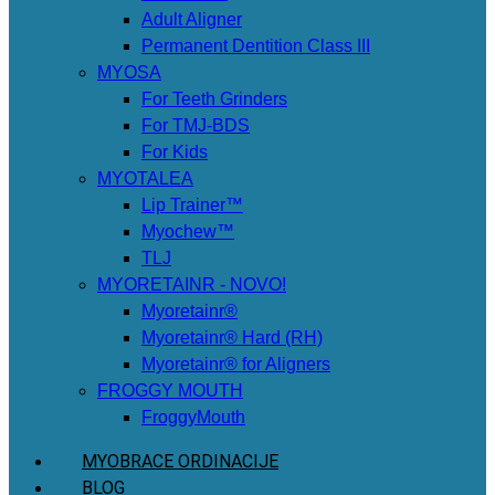
Adult Aligner
Permanent Dentition Class III
MYOSA
For Teeth Grinders
For TMJ-BDS
For Kids
MYOTALEA
Lip Trainer™
Myochew™
TLJ
MYORETAINR - NOVO!
Myoretainr®
Myoretainr® Hard (RH)
Myoretainr® for Aligners
FROGGY MOUTH
FroggyMouth
MYOBRACE ORDINACIJE
BLOG