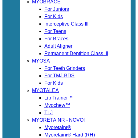
MYOBRACE
For Juniors
For Kids
Interceptive Class III
For Teens
For Braces
Adult Aligner
Permanent Dentition Class III
MYOSA
For Teeth Grinders
For TMJ-BDS
For Kids
MYOTALEA
Lip Trainer™
Myochew™
TLJ
MYORETAINR - NOVO!
Myoretainr®
Myoretainr® Hard (RH)