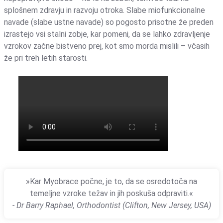
splošnem zdravju in razvoju otroka. Slabe miofunkcionalne
navade (slabe ustne navade) so pogosto prisotne že preden
izrastejo vsi stalni zobje, kar pomeni, da se lahko zdravljenje
vzrokov začne bistveno prej, kot smo morda mislili – včasih
že pri treh letih starosti.
»Kar Myobrace počne, je to, da se osredotoča na
temeljne vzroke težav in jih poskuša odpraviti.«
- Dr Barry Raphael, Orthodontist (Clifton, New Jersey, USA)