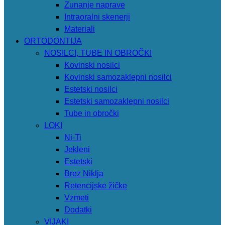
Zunanje naprave
Intraoralni skenerji
Materiali
ORTODONTIJA
NOSILCI, TUBE IN OBROČKI
Kovinski nosilci
Kovinski samozaklepni nosilci
Estetski nosilci
Estetski samozaklepni nosilci
Tube in obročki
LOKI
Ni-Ti
Jekleni
Estetski
Brez Niklja
Retencijske žičke
Vzmeti
Dodatki
VIJAKI