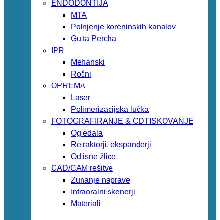
ENDODONTIJA
MTA
Polnjenje koreninskih kanalov
Gutta Percha
IPR
Mehanski
Ročni
OPREMA
Laser
Polimerizacijska lučka
FOTOGRAFIRANJE & ODTISKOVANJE
Ogledala
Retraktorji, ekspanderji
Odtisne žlice
CAD/CAM rešitve
Zunanje naprave
Intraoralni skenerji
Materiali