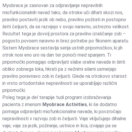
Myobrace je zasnovan za odpravljanje nepravilnih
miofunkcionalnih navad tako, da otroke uči dihati skozi nos,
pravilno postaviti jezik ob nebo, pravilno požirati in postopno
širiti čeljusti, da se razvijejo v svojo naravno, ustrezno velikost.
Rezultat tega je dovolj prostora za pravilno izraščanje zob –
pogosto povsem naravno in brez potrebe po fiksnem aparatu.
Sistem Myobrace sestavlja serija ustnih pripomočkov, ki jih
otrok nosi eno uro na dan ter ponoči med spanjem. Ti
pripomočki pomagajo odpravljati slabe oralne navade in širiti
obliko zobnega loka, hkrati pa z nežnimi silami usmerjajo
pravilno poravnavo zob in čeljusti. Glede na otrokovo starost
in vrsto ortodontske nepravilnosti se uporabljajo različni
pripomočki.
Poleg tega je del terapije tudi program izobraževanja
pacienta z imenom
Myobrace Activities
, ki še dodatno
pomaga odpravljati miofunkcionalne navade, ki povzročajo
nepravilnosti v razvoju zob in čeljusti. Vaje vključujejo dihalne
vaje, vaje za jezik, požiranje, ustnice in lica, izvajajo pa se