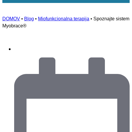
DOMOV
•
Blog
•
Miofunkcionalna terapija
•
Spoznajte sistem
Myobrace®
MIOFUNKCIONALNA TERAPIJA
,
MYOBRACE