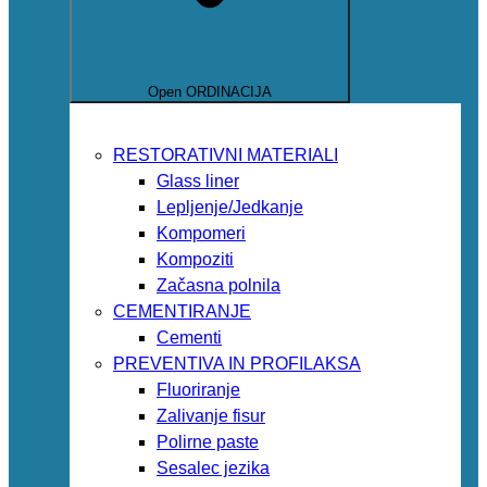
Open ORDINACIJA
RESTORATIVNI MATERIALI
Glass liner
Lepljenje/Jedkanje
Kompomeri
Kompoziti
Začasna polnila
CEMENTIRANJE
Cementi
PREVENTIVA IN PROFILAKSA
Fluoriranje
Zalivanje fisur
Polirne paste
Sesalec jezika